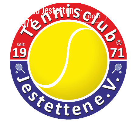
Tennisclub Jestetten
Login
e.V. 1971
Menü