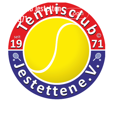
Tennisclub Jestetten
Login
e.V. 1971
Menü